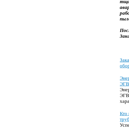
тща
ава
раб
пыл
Пос
Зак
0
Зака
обо
0
Эне
ЭГ
Эне
ЭГВ
хар
2
Кто 
труб
Усп