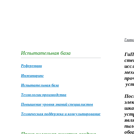
Главн
Испытательная база
ГиП
сте
Референции
исс
мех
Инжиниринг
про
уст
Испытательная база
Технологии производства
Пос
эле
Повышение уровня знаний специалистов
шка
уст
Техническая поддержка и консультирование
яв
пы
обо