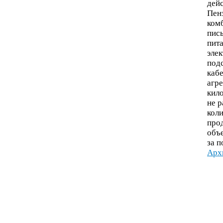
дей
Пен
ком
пись
пит
эле
под
кабе
агре
кило
не р
кол
про
объ
за п
Арх