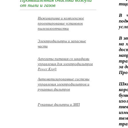
Промышленная очистка воздуха
тща
от пыли и газов
В ч
Инжинириннг и комплексное
под
проектирование установок
усл
пылегазоотчистки
В э
Электрофильтры и запасные
на 
части
дос
на
Агрегаты питания со шкафами
тра
управления для электрофильтров
за 
Power Kraft
Про
Автоматизированные системы
Шк
управления электрофильтров и
рукавных фильтров
кор
бун
изо
Рукавные фильтры и ЗИП
пн
изм
те
тра