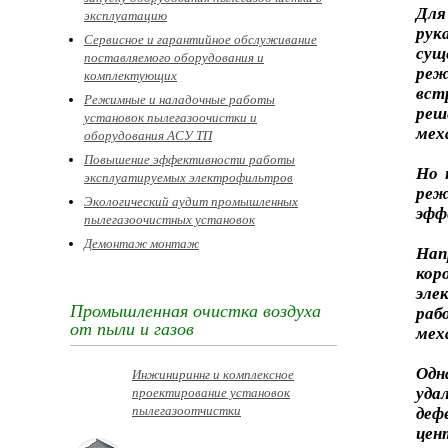
Для
эксплуатацию
рук
Сервисное и гарантийное обслуживание
сущ
поставляемого оборудования и
реж
комплектующих
вст
Режимные и наладочные работы
реш
установок пылегазоочистки и
мех
оборудования АСУ ТП
Повышение эффективности работы
Но 
эксплуатируемых электрофильтров
ре
Экологический аудит промышленных
эфф
пылегазоочистных установок
Демонтаж монтаж
Нап
кор
эле
Промышленная очистка воздуха
раб
от пыли и газов
мех
Одн
Инжинириннг и комплексное
проектирование установок
уда
пылегазоотчистки
деф
цен