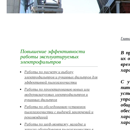
Главн
Повышение эффективности
В п
работы эксплуатируемых
их 
электрофильтров
вр
хар
Работы по расчету и выбору
электрофильтров и рукавных фильтров для
С у
эффективной пылегазоочистки
пит
Работы по проектированию новых или
уст
модернизируемых электрофильтров и
упр
рукавных фильтров
общ
Работы по обследованию установок
обе
пылегазоочистки с выдачей заключений и
хар
рекомендаций
хар
Работы по шеф-монтажу, наладке и
запуску оборудования пылегазоочистки в