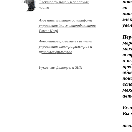
пит
Электрофильтры и запасные
части
со 
пит
эле
Агрегаты питания со шкафами
уве
управления для электрофильтров
Power Kraft
Пер
Автоматизированные системы
ме
управления электрофильтров и
мех
рукавных фильтров
вст
и в
пре
Рукавные фильтры и ЗИП
об
пок
всп
ме
авт
Есл
Вы 
тел