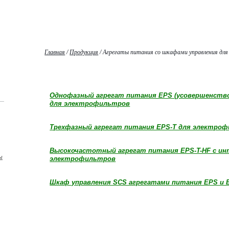
Главная
/
Продукция
/
Агрегаты питания со шкафами управления для 
Однофазный агрегат питания EPS (усовершенствов
для электрофильтров
Трехфазный агрегат питания EPS-T для электро
Высокочастотный агрегат питания EPS-T-HF с ин
ы
электрофильтров
Шкаф управления SCS агрегатами питания EPS и 