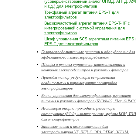
(усовершенствованный аналог ОПМД, АПТД, АУ
и т.д.) для электрофильтров
Трехфазный агрегат питания EPS-T для
электрофильтров
Высокочастотный агрегат питания EPS-T-HF с
интегрированной системой управления для
электрофильтров
Шкаф управления SCS агрегатами питания EPS 
EPS-T для электрофильтров
Газораспределительные решетки и оборудование для
эффективного пылегазораспределения
Шкафы и пульты управления, автоматизации и
контроля электрофильтров и рукавных фильтров
Приводы мотор-редукторы встряхивания
осадительных и коронирующих электродов
электрофильтров
Блоки управления для электрофильтров, агрегатов
питания и рукавных фильтров (БУЭФ-02, Elex, GiP-CC
Изоляторы опорно-проходные, резисторы
согласующие (РСФ), изоляторы тяг, муфты КОН, ТЭН
для электрофильтров
Запасные части и комплектующие для
электрофильтров УГ, ПГД, С, ЭГА, ЭГБМ, ЭГБ1М,