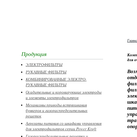
Главн
Продукция
Комп
для 
ЭЛЕКТРОФИЛЬТРЫ
Воз
РУКАВНЫЕ ФИЛЬТРЫ
отд
КОМБИНИРОВАННЫЕ ЭЛЕКТРО-
фил
РУКАВНЫЕ ФИЛЬТРЫ
фил
Осадительные и коронирующие электроды
эле
и элементы электрофильтров
шка
Механизмы приводы встряхивания
пи
бункеров и газораспределительных
упр
решеток
тра
Агрегаты питания со шкафами управления
опо
для электрофильтров серии Power Kraft
Газораспределительные решетки и