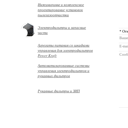
Инжинириннг и комплексное
проектирование установок
пылегазоотчистки
Электрофильтры и запасные
* От
части
Ваше
Агрегаты питания со шкафами
E-mai
управления для электрофильтров
Сооб
Power Kraft
Автоматизированные системы
управления электрофильтров и
рукавных фильтров
Рукавные фильтры и ЗИП