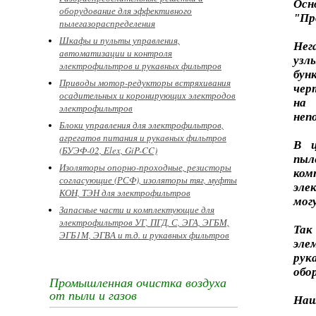
Осн
оборудование для эффективного
"Пр
пылегазораспределения
Шкафы и пульты управления,
Нег
автоматизации и контроля
узл
электрофильтров и рукавных фильтров
бун
Приводы мотор-редукторы встряхивания
чер
осадительных и коронирующих электродов
на
электрофильтров
неп
Блоки управления для электрофильтров,
агрегатов питания и рукавных фильтров
В ц
(БУЭФ-02, Elex, GiP-CC)
пы
Изоляторы опорно-проходные, резисторы
ко
согласующие (РСФ), изоляторы тяг, муфты
эле
КОН, ТЭН для электрофильтров
мог
Запасные части и комплектующие для
электрофильтров УГ, ПГД, С, ЭГА, ЭГБМ,
Так
ЭГБ1М, ЭГВА и т.д. и рукавных фильтров
эле
рук
обо
Промышленная очистка воздуха
от пыли и газов
Наш