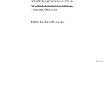
Автоматизированные системы
управления электрофильтров и
рукавных фильтров
Рукавные фильтры и ЗИП
© ООО «ГиП Инжиниринг»
2026
Контакт