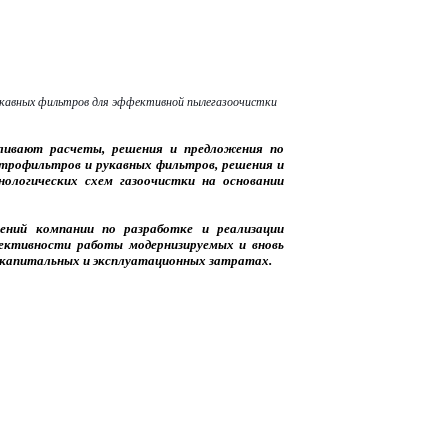
укавных фильтров для эффективной пылегазоочистки
ливают расчеты, решения и предложения по
рофильтров и рукавных фильтров, решения и
ологических схем газоочистки на основании
ний компании по разработке и реализации
ективности работы модернизируемых и вновь
 капитальных и эксплуатационных затратах.