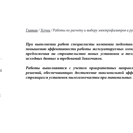
Главная
/
Услуги
/
Работы по расчету и выбору электрофильтров и р
При выполнении работ специалисты компании подготав
повышению эффективности работы эксплуатируемых элект
предложения на строительство новых установок и техн
исходных данных и требований Заказчиков.
Работы выполняются с учетом приоритетных направле
ки
решений, обеспечивающих достижение максимальной эфф
строящихся установок пылегазоочистки при минимальных
и