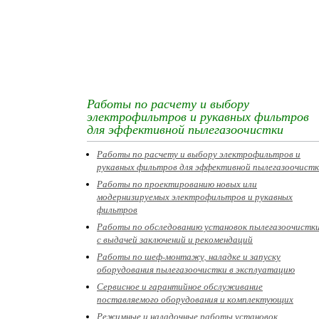
Работы по расчету и выбору
электрофильтров и рукавных фильтров
для эффективной пылегазоочистки
Работы по расчету и выбору электрофильтров и
рукавных фильтров для эффективной пылегазоочист
Работы по проектированию новых или
модернизируемых электрофильтров и рукавных
фильтров
Работы по обследованию установок пылегазоочистк
с выдачей заключений и рекомендаций
Работы по шеф-монтажу, наладке и запуску
оборудования пылегазоочистки в эксплуатацию
Сервисное и гарантийное обслуживание
поставляемого оборудования и комплектующих
Режимные и наладочные работы установок