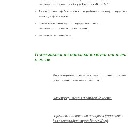
пылегазоочистки и оборудования АСУ ТП
Повышение эффективности работы эксплуатируемы
электрофильтров
Экологический аудит промышленных
пылегазоочистных установок
Демонтаж монтаж
Промышленная очистка воздуха от пыли
и газов
Инжинириннг и комплексное проектирование
установок пылегазоотчистки
Электрофильтры и запасные части
Агрегаты питания со шкафами управления
для электрофильтров Power Kraft