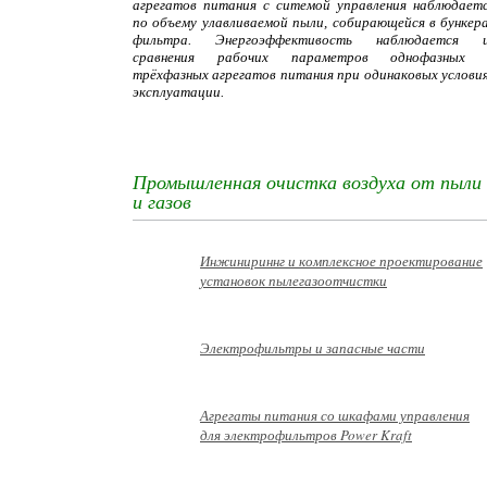
агрегатов питания с ситемой управления наблюдает
по объему улавливаемой пыли, собирающейся в бункер
фильтра. Энергоэффективость наблюдается 
сравнения рабочих параметров однофазных
трёхфазных агрегатов питания при одинаковых услови
эксплуатации.
Промышленная очистка воздуха от пыли
и газов
Инжинириннг и комплексное проектирование
установок пылегазоотчистки
Электрофильтры и запасные части
Агрегаты питания со шкафами управления
для электрофильтров Power Kraft