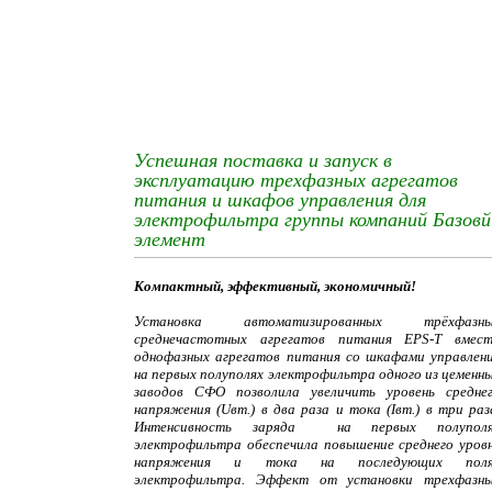
Успешная поставка и запуск в
эксплуатацию трехфазных агрегатов
питания и шкафов управления для
электрофильтра группы компаний Базовй
элемент
Компактный, эффективный, экономичный!
Установка автоматизированных трёхфазны
среднечастотных агрегатов питания EPS-T вмес
однофазных агрегатов питания со шкафами управлен
на первых полуполях электрофильтра одного из цеменн
заводов СФО позволила увеличить уровень средне
напряжения (Uвт.) в два раза и тока (Iвт.) в три раз
Интенсивность заряда на первых полуполя
электрофильтра обеспечила повышение среднего уров
напряжения и тока на последующих поля
электрофильтра. Эффект от установки трехфазн