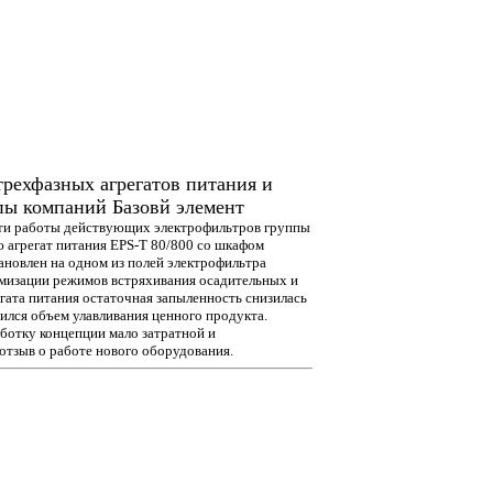
трехфазных агрегатов питания и
пы компаний Базовй элемент
сти работы действующих электрофильтров группы
ю агрегат питания EPS-T 80/800 со шкафом
ановлен на одном из полей электрофильтра
тимизации режимов встряхивания осадительных и
гата питания остаточная запыленность снизилась
ился объем улавливания ценного продукта.
аботку концепции мало затратной и
отзыв о работе нового оборудования.