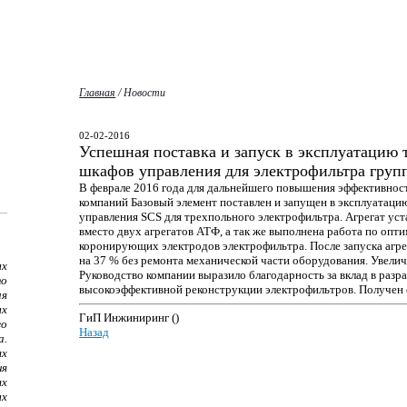
Главная
/
Новости
02-02-2016
Успешная поставка и запуск в эксплуатацию 
шкафов управления для электрофильтра груп
В феврале 2016 года для дальнейшего повышения эффективно
компаний Базовый элемент поставлен и запущен в эксплуатаци
управления SCS для трехпольного электрофильтра. Агрегат уст
вместо двух агрегатов АТФ, а так же выполнена работа по оп
коронирующих электродов электрофильтра. После запуска агре
на 37 % без ремонта механической части оборудования. Увелич
х
Руководство компании выразило благодарность за вклад в разр
то
высокоэффективной реконструкции электрофильтров. Получен 
ия
ых
ГиП Инжиниринг ()
го
Назад
а.
х
ня
х
ых