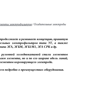
лементы электрофильтров
/
Осадительные электроды
продолжает и развивает концепцию, принятую
ительных электрофильтров типа УГ, а также
ипа ЭГА, ЭГБМ, ЭГБ1М1, ЭГА СРК и др.
 рулонной холоднокатаной стали элементов
ям элемента, но и по его ширине вдоль линий,
лементов коронирующего электрода.
ем подробно о преимуществах оборудования.