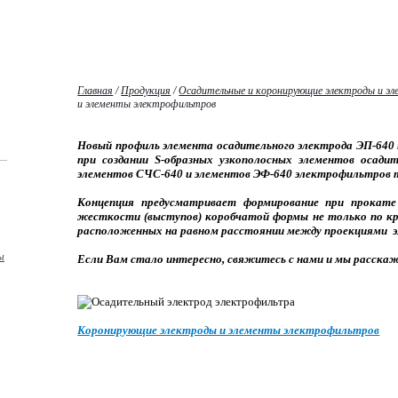
Главная
/
Продукция
/
Осадительные и коронирующие электроды и э
и элементы электрофильтров
Новый профиль элемента осадительного электрода ЭП-640
при создании S-образных узкополосных элементов осад
элементов СЧС-640 и элементов ЭФ-640 электрофильтров т
Концепция предусматривает формирование при прокате
жесткости (выступов) коробчатой формы не только по кра
расположенных на равном расстоянии между проекциями э
ы
Если Вам стало интересно, свяжитесь с нами и мы расскаж
Коронирующие электроды и элементы электрофильтров