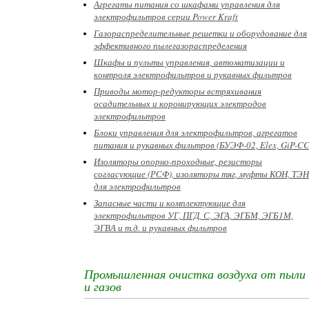
Агрегаты питания со шкафами управления для
электрофильтров серии Power Kraft
Газораспределительные решетки и оборудование для
эффективного пылегазораспределения
Шкафы и пульты управления, автоматизации и
контроля электрофильтров и рукавных фильтров
Приводы мотор-редукторы встряхивания
осадительных и коронирующих электродов
электрофильтров
Блоки управления для электрофильтров, агрегатов
питания и рукавных фильтров (БУЭФ-02, Elex, GiP-CC
Изоляторы опорно-проходные, резисторы
согласующие (РСФ), изоляторы тяг, муфты КОН, ТЭН
для электрофильтров
Запасные части и комплектующие для
электрофильтров УГ, ПГД, С, ЭГА, ЭГБМ, ЭГБ1М,
ЭГВА и т.д. и рукавных фильтров
Промышленная очистка воздуха от пыли
и газов