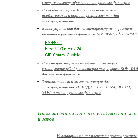
контроля электрофильтров и рукавных фильтров
Приводы мотор-редукторы встряхивания
осадительных и коронирующих электродов
электрофильтров
Блоки управления для электрофильтров, агрегатов
питания и рукавных фильтров (БУЭФ-02, Elex, GiP-CC
БУЭФ-02
Elex 2200 и Elex 24
GiP-Control Cubicle
Изоляторы опорно-проходные, резисторы
согласующие (РСФ), изоляторы тяг, муфты КОН, ТЭН
для электрофильтров
Запасные части и комплектующие для
электрофильтров УГ, ПГД, С, ЭГА, ЭГБМ, ЭГБ1М,
ЭГВА и т.д. и рукавных фильтров
Промышленная очистка воздуха от пыли
и газов
Инжинириннг и комплексное проектирование