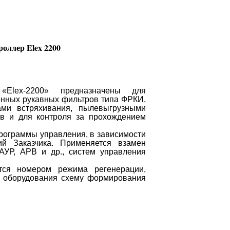
оллер Elex 2200
 «
Elex
-2200» предназначены для
нных рукавных фильтров типа ФРКИ,
ми встряхивания, пылевыгрузными
в и для контроля за прохождением
рограммы управления, в зависимости
й Заказчика. Применяется взамен
УР, АРВ и др., систем управления
тся номером режима регенерации,
о оборудования схему формирования