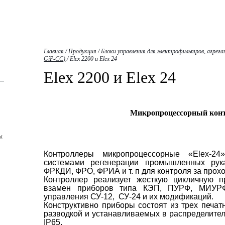
Главная
/
Продукция
/
Блоки управления для электрофильтров, агрега
GiP-CC)
/
Elex 2200 и Elex 24
Elex 2200 и Elex 24
Микропроцессорный конт
ы
Контроллеры микропроцессорные «
Elex
-24
системами регенерации промышленных рук
ФРКДИ, ФРО, ФРИА и т. п для контроля за прохо
Контроллер реализует жесткую цикличную п
взамен приборов типа КЭП, ПУРФ, МИУРФ
управления СУ-12, СУ-24 и их модификаций.
Конструктивно приборы состоят из трех печат
разводкой и устанавливаемых в распределите
IP
65.