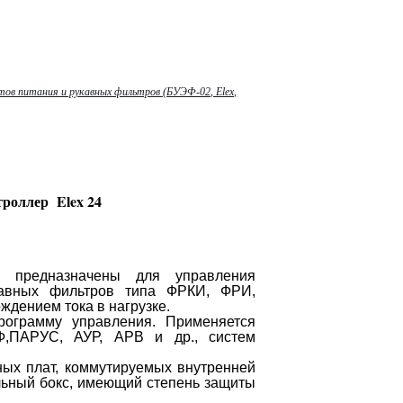
тов питания и рукавных фильтров (БУЭФ-02, Elex,
роллер Elex 24
» предназначены для управления
авных фильтров типа ФРКИ, ФРИ,
ждением тока в нагрузке.
рограмму управления. Применяется
,ПАРУС, АУР, АРВ и др., систем
ных плат, коммутируемых внутренней
льный бокс, имеющий степень защиты