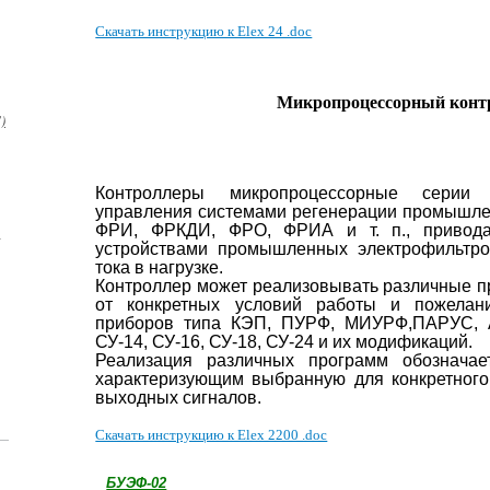
Скачать инструкцию к Elex 24 .doc
Микропроцессорный контр
)
Контроллеры микропроцессорные серии
управления системами регенерации промышле
ФРИ, ФРКДИ, ФРО, ФРИА и т. п., привода
устройствами промышленных электрофильтро
тока в нагрузке.
Контроллер может реализовывать различные п
от конкретных условий работы и пожелани
приборов типа КЭП, ПУРФ, МИУРФ,ПАРУС, А
СУ-14, СУ-16, СУ-18, СУ-24 и их модификаций.
Реализация различных программ обозначае
характеризующим выбранную для конкретног
выходных сигналов.
Скачать инструкцию к Elex 2200 .doc
БУЭФ-02