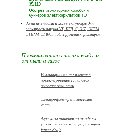
35/110
Обогрев изоляторных коробок и
бункеров электрофильтров ТЭН
Запасные части и комплектующие для
электрофильтров УГ, ПГД, С, ЭГА, ЭГБМ,
ЭГБ1М, ЭГВА и т.д. и рукавных фильтров
Промышленная очистка воздуха
от пыли и газов
Инжинириннг и комплексное
проектирование установок
пылегазоотчистки
Электрофильтры и запасные
части
Агрегаты питания со шкафами
управления для электрофильтров
Power Kraft