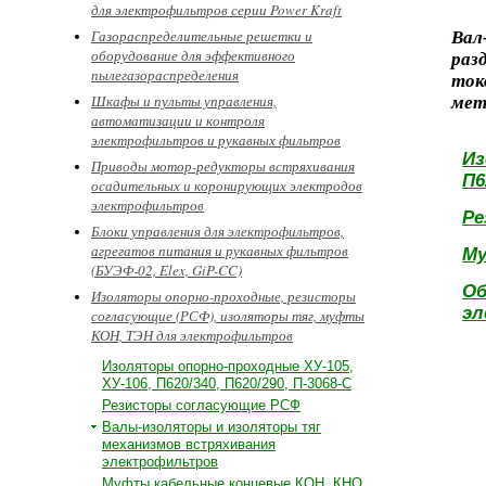
для электрофильтров серии Power Kraft
Газораспределительные решетки и
Вал
оборудование для эффективного
раз
пылегазораспределения
то
Шкафы и пульты управления,
мет
автоматизации и контроля
электрофильтров и рукавных фильтров
Из
Приводы мотор-редукторы встряхивания
П6
осадительных и коронирующих электродов
электрофильтров
Ре
Блоки управления для электрофильтров,
агрегатов питания и рукавных фильтров
Му
(БУЭФ-02, Elex, GiP-CC)
Об
Изоляторы опорно-проходные, резисторы
эл
согласующие (РСФ), изоляторы тяг, муфты
КОН, ТЭН для электрофильтров
Изоляторы опорно-проходные ХУ-105,
ХУ-106, П620/340, П620/290, П-3068-С
Резисторы согласующие РСФ
Валы-изоляторы и изоляторы тяг
механизмов встряхивания
электрофильтров
Муфты кабельные концевые КОН, КНО