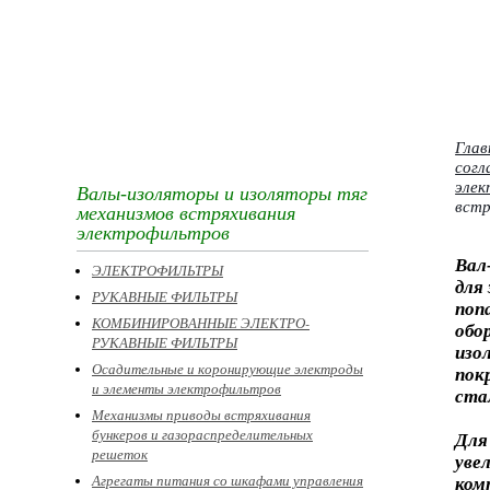
Глав
согл
эле
Валы-изоляторы и изоляторы тяг
встр
механизмов встряхивания
электрофильтров
Вал
ЭЛЕКТРОФИЛЬТРЫ
для
РУКАВНЫЕ ФИЛЬТРЫ
поп
КОМБИНИРОВАННЫЕ ЭЛЕКТРО-
обо
РУКАВНЫЕ ФИЛЬТРЫ
изо
Осадительные и коронирующие электроды
пок
и элементы электрофильтров
ста
Механизмы приводы встряхивания
бункеров и газораспределительных
Для
решеток
уве
Агрегаты питания со шкафами управления
ком